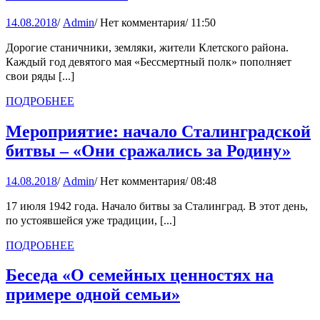
14.08.2018
Admin
14.08.2018
/
Admin
/
Нет комментария
/
11:50
Дорогие станичники, земляки, жители Клетского района.
Каждый год девятого мая «Бессмертный полк» пополняет
свои ряды [...]
ПОДРОБНЕЕ
ПОДРОБНЕЕ
Мероприятие: начало Сталинградской
Мер
битвы – «Они сражались за Родину»
нач
14.08.2018
Admin
14.08.2018
/
Admin
/
Нет комментария
/
08:48
Ста
бит
17 июля 1942 года. Начало битвы за Сталинград. В этот день,
по устоявшейся уже традиции, [...]
–
«О
ПОДРОБНЕЕ
ПОДРОБНЕЕ
сра
Беседа «О семейных ценностях на
за
Беседа
примере одной семьи»
Род
«О