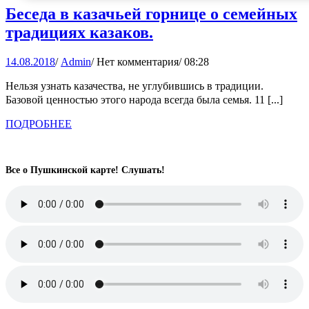
Беседа в казачьей горнице о семейных
Беседа
традициях казаков.
в
14.08.2018
Admin
14.08.2018
/
Admin
/
Нет комментария
/
08:28
казачьей
горнице
Нельзя узнать казачества, не углубившись в традиции.
Базовой ценностью этого народа всегда была семья. 11 [...]
о
семейных
ПОДРОБНЕЕ
ПОДРОБНЕЕ
традициях
казаков.
Все о Пушкинской карте! Слушать!