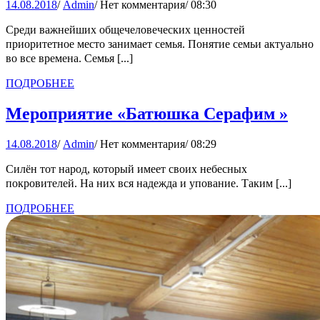
14.08.2018
Admin
14.08.2018
/
Admin
/
Нет комментария
/
08:30
семейных
ценностях
Среди важнейших общечеловеческих ценностей
приоритетное место занимает семья. Понятие семьи актуально
на
во все времена. Семья [...]
примере
ПОДРОБНЕЕ
ПОДРОБНЕЕ
одной
семьи»
Мер
Мероприятие «Батюшка Серафим »
«Ба
14.08.2018
Admin
14.08.2018
/
Admin
/
Нет комментария
/
08:29
Сер
»
Силён тот народ, который имеет своих небесных
покровителей. На них вся надежда и упование. Таким [...]
ПОДРОБНЕЕ
ПОДРОБНЕЕ