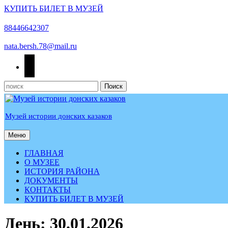
КУПИТЬ БИЛЕТ В МУЗЕЙ
Перейти
к
88446642307
содержимому
nata.bersh.78@mail.ru
odnoklassniki
Найти:
Музей истории донских казаков
Меню
Меню
ГЛАВНАЯ
О МУЗЕЕ
ИСТОРИЯ РАЙОНА
ДОКУМЕНТЫ
КОНТАКТЫ
КУПИТЬ БИЛЕТ В МУЗЕЙ
КНОПКА
День:
30.01.2026
ЗАКРЫТЬ