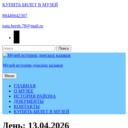
КУПИТЬ БИЛЕТ В МУЗЕЙ
Перейти
к
88446642307
содержимому
nata.bersh.78@mail.ru
odnoklassniki
Найти:
Музей истории донских казаков
Меню
Меню
ГЛАВНАЯ
О МУЗЕЕ
ИСТОРИЯ РАЙОНА
ДОКУМЕНТЫ
КОНТАКТЫ
КУПИТЬ БИЛЕТ В МУЗЕЙ
КНОПКА
День:
13.04.2026
ЗАКРЫТЬ