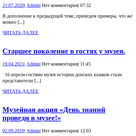
ЖЕ
21.07.2020
Admin
21.07.2020
|
Admin
|
Нет комментария
|
07:32
МОЖНО
БЫЛО
В дополнение к предыдущей теме, приведем примеры, что же
можно [...]
КУПИТЬ
НА
ЧИТАТЬ
ЧИТАТЬ ДАЛЕЕ
ДАЛЕЕ
КОПЕЙКУ?
Ст
Старшее поколение в гостях у музея.
по
19.04.2021
Admin
19.04.2021
|
Admin
|
Нет комментария
|
11:45
в
гос
16 апреля гостями музея истории донских казаков стали
представители [...]
у
муз
ЧИТАТЬ
ЧИТАТЬ ДАЛЕЕ
ДАЛЕЕ
Музейная акция «День знаний
Музейная
проведи в музее!»
акция
02.09.2019
Admin
02.09.2019
|
Admin
|
Нет комментария
|
12:03
«День