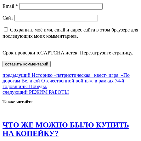
Email
*
Сайт
Сохранить моё имя, email и адрес сайта в этом браузере для
последующих моих комментариев.
Срок проверки reCAPTCHA истек. Перезагрузите страницу.
Навигация
Предыдущая
предыдущий
Историко –патриотическая квест- игра «По
запись:
дорогам Великой Отечественной войны», в рамках 74-й
по
годовщины Победы.
записям
Следующая
следующий
РЕЖИМ РАБОТЫ
запись:
Также читайте
ЧТО ЖЕ МОЖНО БЫЛО КУПИТЬ
ЧТО
НА КОПЕЙКУ?