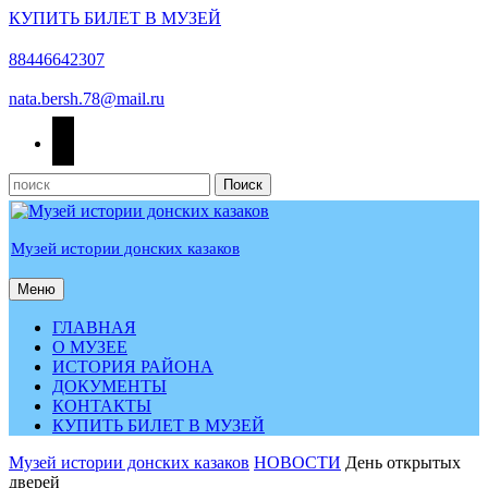
КУПИТЬ БИЛЕТ В МУЗЕЙ
Перейти
к
88446642307
содержимому
nata.bersh.78@mail.ru
odnoklassniki
Найти:
Музей истории донских казаков
Меню
Меню
ГЛАВНАЯ
О МУЗЕЕ
ИСТОРИЯ РАЙОНА
ДОКУМЕНТЫ
КОНТАКТЫ
КУПИТЬ БИЛЕТ В МУЗЕЙ
КНОПКА
Музей истории донских казаков
НОВОСТИ
День открытых
ЗАКРЫТЬ
дверей