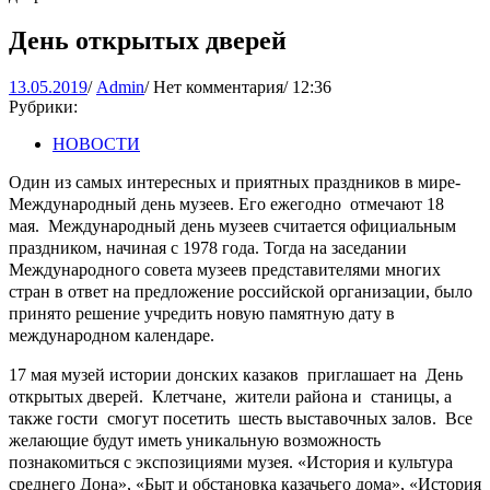
День открытых дверей
13.05.2019
Admin
13.05.2019
/
Admin
/
Нет комментария
/
12:36
Рубрики:
НОВОСТИ
Один из самых интересных и приятных праздников в мире-
Международный день музеев. Его ежегодно отмечают 18
мая. Международный день музеев считается официальным
праздником, начиная с 1978 года. Тогда на заседании
Международного совета музеев представителями многих
стран в ответ на предложение российской организации, было
принято решение учредить новую памятную дату в
международном календаре.
17 мая музей истории донских казаков приглашает на День
открытых дверей. Клетчане, жители района и станицы, а
также гости смогут посетить шесть выставочных залов. Все
желающие будут иметь уникальную возможность
познакомиться с экспозициями музея. «История и культура
среднего Дона», «Быт и обстановка казачьего дома», «История