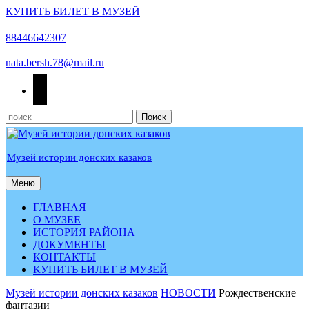
КУПИТЬ БИЛЕТ В МУЗЕЙ
Перейти
к
88446642307
содержимому
nata.bersh.78@mail.ru
odnoklassniki
Найти:
Музей истории донских казаков
Меню
Меню
ГЛАВНАЯ
О МУЗЕЕ
ИСТОРИЯ РАЙОНА
ДОКУМЕНТЫ
КОНТАКТЫ
КУПИТЬ БИЛЕТ В МУЗЕЙ
КНОПКА
Музей истории донских казаков
НОВОСТИ
Рождественские
ЗАКРЫТЬ
фантазии