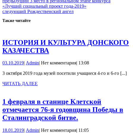
Навигация
Предыдущая
предыдущий
3 место в региональном этапе конкурса
запись:
«Лучший социальный проект года-2019»
по
Следующая
следующий
Рождественский ангел
записям
запись:
Также читайте
ИСТОРИЯ И КУЛЬТУРА ДОНСКОГО
ИСТОРИЯ
КАЗАЧЕСТВА
И
03.10.2019
Admin
03.10.2019
|
Admin
|
Нет комментария
|
13:08
КУЛЬТУРА
ДОНСКОГО
3 октября 2019 года музей посетили учащиеся 4-го и 6-го [...]
КАЗАЧЕСТВА
ЧИТАТЬ
ЧИТАТЬ ДАЛЕЕ
ДАЛЕЕ
1 февраля в станице Клетской
отмечается 76-я годовщина Победы в
1
Сталинградской битве.
февраля
18.01.2019
Admin
18.01.2019
|
Admin
|
Нет комментария
|
11:05