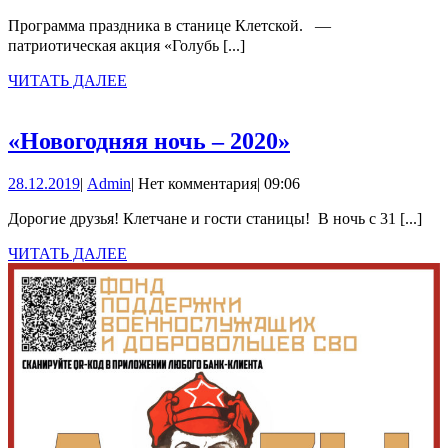
в
станице
Программа праздника в станице Клетской. —
патриотическая акция «Голубь [...]
Клетской
отмечается
ЧИТАТЬ
ЧИТАТЬ ДАЛЕЕ
ДАЛЕЕ
76-
я
«Новогодняя
«Новогодняя ночь – 2020»
годовщина
ночь
28.12.2019
Admin
28.12.2019
|
Admin
|
Нет комментария
|
09:06
Победы
–
в
2020»
Дорогие друзья! Клетчане и гости станицы! В ночь с 31 [...]
Сталинградской
ЧИТАТЬ
ЧИТАТЬ ДАЛЕЕ
битве.
ДАЛЕЕ