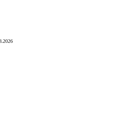
8.2026
сания
ебнадзора