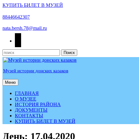
КУПИТЬ БИЛЕТ В МУЗЕЙ
Перейти
к
88446642307
содержимому
nata.bersh.78@mail.ru
odnoklassniki
Найти:
Музей истории донских казаков
Меню
Меню
ГЛАВНАЯ
О МУЗЕЕ
ИСТОРИЯ РАЙОНА
ДОКУМЕНТЫ
КОНТАКТЫ
КУПИТЬ БИЛЕТ В МУЗЕЙ
КНОПКА
День:
17.04.2020
ЗАКРЫТЬ