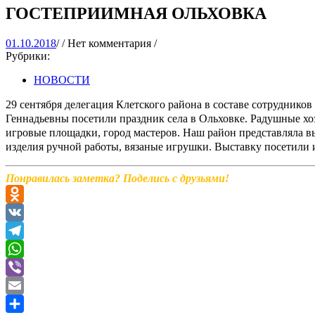
ГОСТЕПРИИМНАЯ ОЛЬХОВКА
01.10.2018
01.10.2018
/
/
Нет комментария
/
Рубрики:
НОВОСТИ
29 сентября делегация Клетского района в составе сотрудник
Геннадьевны посетили праздник села в Ольховке. Радушные хоз
игровые площадки, город мастеров. Наш район представляла в
изделия ручной работы, вязаные игрушки. Выставку посетили 
Понравилась заметка? Поделись с друзьями!
Odnoklassniki
VK
Telegram
WhatsApp
Viber
Email