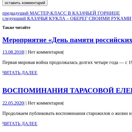
Навигация
Предыдущая
предыдущий
МАСТЕР-КЛАСС В КАЗАЧЬЕЙ ГОРНИЦЕ
Следующая
запись:
следующий
КАЗАЧЬЯ КУКЛА – ОБЕРЕГ СВОИМИ РУКАМИ
по
запись:
Также читайте
записям
Мероприятие «День памяти российских
13.08.2018
13.08.2018
|
|
Нет комментария
|
Первая мировая война продолжалась долгих четыре года — с 191
ЧИТАТЬ
ЧИТАТЬ ДАЛЕЕ
ДАЛЕЕ
ВОСПОМИНАНИЯ ТАРАСОВОЙ ЕЛ
22.05.2020
22.05.2020
|
|
Нет комментария
|
Продолжаем публиковать воспоминания старожилов о жизни и 
ЧИТАТЬ
ЧИТАТЬ ДАЛЕЕ
ДАЛЕЕ