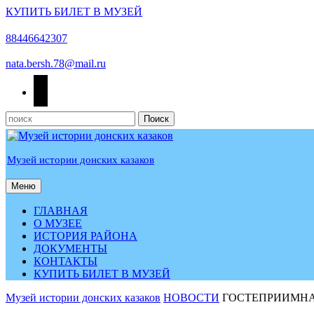
КУПИТЬ БИЛЕТ В МУЗЕЙ
Перейти
к
88446642307
содержимому
nata.bersh.78@mail.ru
odnoklassniki
Найти:
Музей истории донских казаков
Меню
Меню
ГЛАВНАЯ
О МУЗЕЕ
ИСТОРИЯ РАЙОНА
ДОКУМЕНТЫ
КОНТАКТЫ
КУПИТЬ БИЛЕТ В МУЗЕЙ
КНОПКА
Музей истории донских казаков
НОВОСТИ
ГОСТЕПРИИМНА
ЗАКРЫТЬ