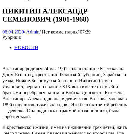
НИКИТИН АЛЕКСАНДР
СЕМЕНОВИЧ (1901-1968)
06.04.2020
Admin
06.04.2020
/
Admin
/
Нет комментария
/
07:29
Рубрики:
НОВОСТИ
Александр родился 24 мая 1901 года в станице Клетская на
Дону. Его отец, крестьянин Рязанской губернии, Зарайского
уезда, Нижне-Белоомутской волости Никитин Семен
Иванович, вероятно в конце XIX века вместе с семьей и
братьями перебрался на земли Войска Донского. Его жена,
Александра Александровна, в девичестве Волкова, умерла в
1896 году после тяжелых родов. Это был их третий ребенок
— девочка. Она родилась с травмой позвоночника, была
горбатенькой.
В крестьянской жизни, имея на иждивении трех детей, жить
было тяжело. Семен Иванович женился во второй раз. Где