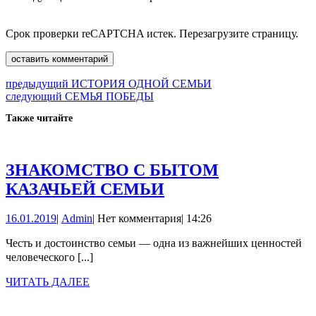
Срок проверки reCAPTCHA истек. Перезагрузите страницу.
Навигация
Предыдущая
предыдущий
ИСТОРИЯ ОДНОЙ СЕМЬИ
Следующая
запись:
следующий
СЕМЬЯ ПОБЕДЫ
по
запись:
Также читайте
записям
ЗНАКОМСТВО С БЫТОМ
ЗНАКОМСТВО
КАЗАЧЬЕЙ СЕМЬИ
С
16.01.2019
Admin
16.01.2019
|
Admin
|
Нет комментария
|
14:26
БЫТОМ
КАЗАЧЬЕЙ
Честь и достоинство семьи — одна из важнейших ценностей
человеческого [...]
СЕМЬИ
ЧИТАТЬ
ЧИТАТЬ ДАЛЕЕ
ДАЛЕЕ