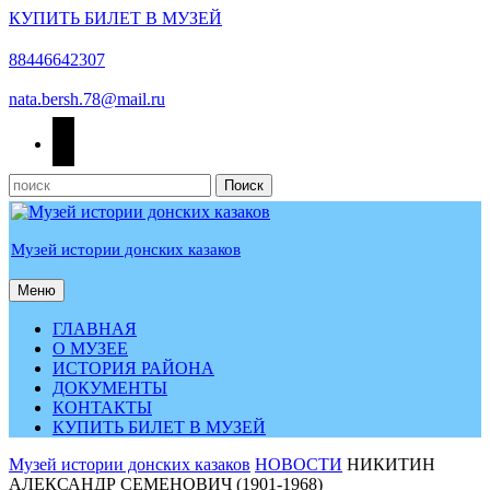
КУПИТЬ БИЛЕТ В МУЗЕЙ
Перейти
к
88446642307
содержимому
nata.bersh.78@mail.ru
odnoklassniki
Найти:
Музей истории донских казаков
Меню
Меню
ГЛАВНАЯ
О МУЗЕЕ
ИСТОРИЯ РАЙОНА
ДОКУМЕНТЫ
КОНТАКТЫ
КУПИТЬ БИЛЕТ В МУЗЕЙ
КНОПКА
Музей истории донских казаков
НОВОСТИ
НИКИТИН
ЗАКРЫТЬ
АЛЕКСАНДР СЕМЕНОВИЧ (1901-1968)