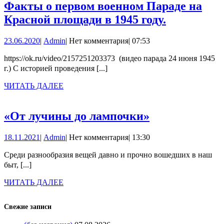
Факты о первом военном Параде на
Факты
Красной площади в 1945 году.
о
23.06.2020
Admin
23.06.2020
|
Admin
|
Нет комментария
|
07:53
первом
военном
https://ok.ru/video/2157251203373 (видео парада 24 июня 1945
г.) С историей проведения [...]
Параде
на
ЧИТАТЬ
ЧИТАТЬ ДАЛЕЕ
ДАЛЕЕ
Красной
площади
«От
«От лучины до лампочки»
в
лучины
18.11.2021
Admin
18.11.2021
|
Admin
|
Нет комментария
|
13:30
1945
до
году.
лампочки»
Среди разнообразия вещей давно и прочно вошедших в наш
быт, [...]
ЧИТАТЬ
ЧИТАТЬ ДАЛЕЕ
ДАЛЕЕ
Свежие записи